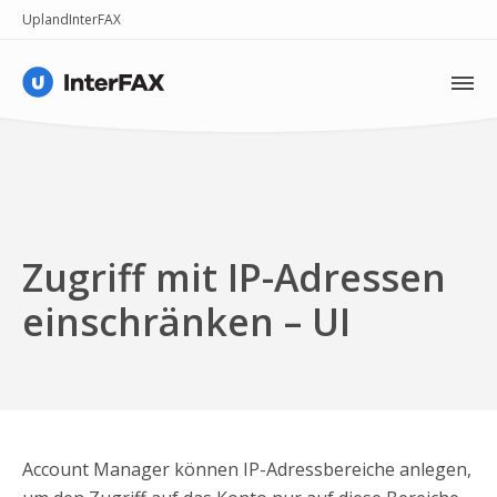
Upland
InterFAX
Vorteile
Funktionen
Hilfe
Zugriff mit IP-Adressen
Preise
einschränken – UI
Kontakt
Account Manager können IP-Adressbereiche anlegen,