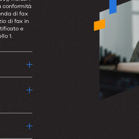
a conformità
enda di fax
io di fax in
ificato e
lo 1.