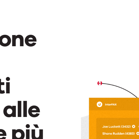
ione
i
alle
 più