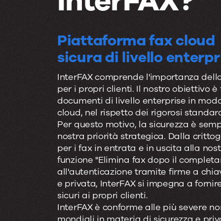
InterFAX?
Piattaforma fax cloud
sicura di livello enterpr
InterFAX comprende l'importanza della
per i propri clienti. Il nostro obiettivo è
documenti di livello enterprise in modo
cloud, nel rispetto dei rigorosi standard
Per questo motivo, la sicurezza è semp
nostra priorità strategica. Dalla critto
per i fax in entrata e in uscita alla nos
funzione "Elimina fax dopo il completa
all'autenticazione tramite firme a chi
e privata, InterFAX si impegna a fornire
sicuri ai propri clienti.
InterFAX è conforme alle più severe n
mondiali in materia di sicurezza e priva