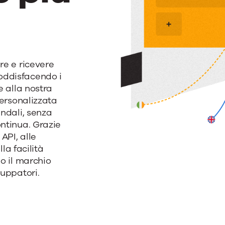
re e ricevere
oddisfacendo i
e alla nostra
personalizzata
endali, senza
ontinua. Grazie
API, alle
lla facilità
mo il marchio
luppatori.