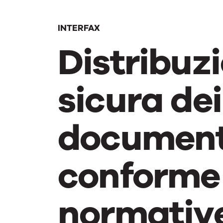
INTERFAX
Distribuz
sicura dei
document
conforme 
normative