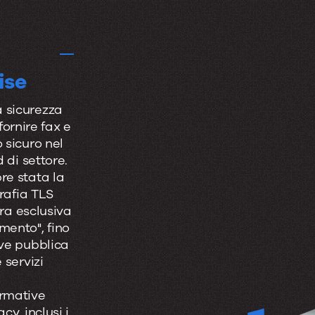
ise
 sicurezza
 fornire fax e
 sicuro nel
 di settore.
re stata la
grafia TLS
tra esclusiva
mento", fino
ave pubblica
 servizi
ormative
cy, inclusi i