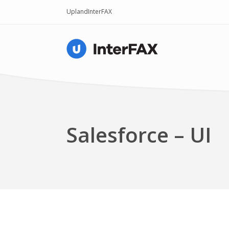
Upland
InterFAX
Salesforce – UI