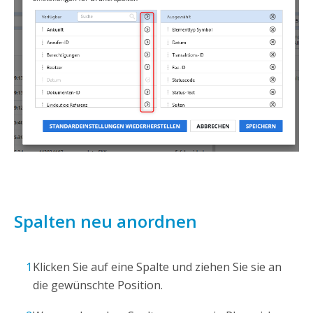
Spalten neu anordnen
Klicken Sie auf eine Spalte und ziehen Sie sie an
die gewünschte Position.