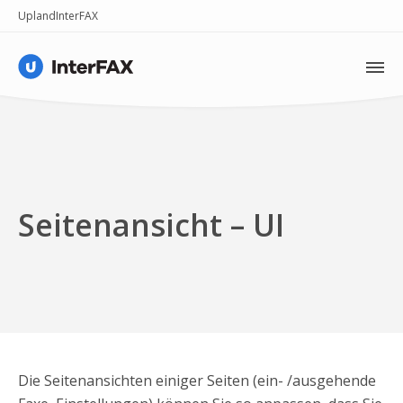
Upland
InterFAX
Vorteile
Funktionen
Hilfe
Seitenansicht – UI
Preise
Kontakt
Die Seitenansichten einiger Seiten (ein- /ausgehende