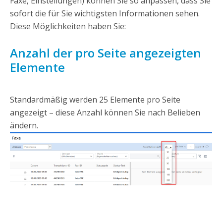
Faxe, Einstellungen) können Sie so anpassen, dass Sie
sofort die für Sie wichtigsten Informationen sehen.
Diese Möglichkeiten haben Sie:
Anzahl der pro Seite angezeigten
Elemente
Standardmäßig werden 25 Elemente pro Seite
angezeigt – diese Anzahl können Sie nach Belieben
ändern.