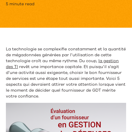
5
5 minute read
aspects
à
évaluer
chez
La technologie se complexifie constamment et la quantité
de mégadonnées générées par l’utilisation de cette
un
technologie croît au même rythme. Du coup,
la gestion
fournisseur
des TI
revêt une importance capitale. Et puisqu’il s’agit
d’une activité aussi exigeante, choisir le bon fournisseur
de
de services est une étape tout aussi importante. Voici 5
aspects qui devraient attirer votre attention lorsque vient
solutions
le moment de décider quel fournisseur de GDT mérite
votre confiance.
de
GDT