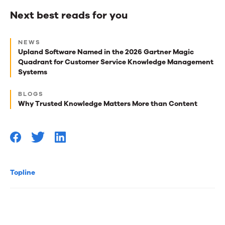
Next best reads for you
Next
NEWS
best
Upland Software Named in the 2026 Gartner Magic
Quadrant for Customer Service Knowledge Management
reads
Systems
for
you
BLOGS
Why Trusted Knowledge Matters More than Content
Topline