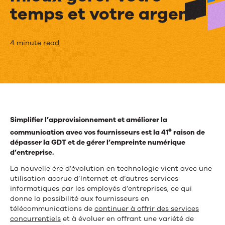
temps et votre argent
Comment
4 minute read
améliorer
la
communication
avec
Simplifier l’approvisionnement et améliorer la
vos
e
communication avec vos fournisseurs est la 41
raison de
dépasser la GDT et de gérer l’empreinte numérique
fournisseurs
d’entreprise.
pour
La nouvelle ère d’évolution en technologie vient avec une
utilisation accrue d’Internet et d’autres services
mieux
informatiques par les employés d’entreprises, ce qui
donne la possibilité aux fournisseurs en
gérer
télécommunications de
continuer à offrir des services
concurrentiels
et à évoluer en offrant une variété de