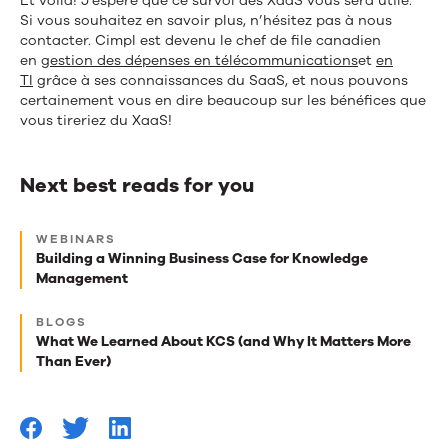
Et voilà! J’espère que ce survol des XaaS vous sera utile.
Si vous souhaitez en savoir plus, n’hésitez pas à nous
contacter. Cimpl est devenu le chef de file canadien
en
gestion des dépenses en télécommunications
et
en
TI
grâce à ses connaissances du SaaS, et nous pouvons
certainement vous en dire beaucoup sur les bénéfices que
vous tireriez du XaaS!
Next best reads for you
Next
WEBINARS
best
Building a Winning Business Case for Knowledge
Management
reads
for
BLOGS
What We Learned About KCS (and Why It Matters More
you
Than Ever)