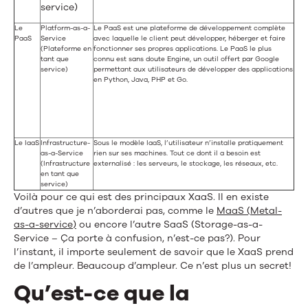
service)
Le
Platform-as-a-
Le PaaS est une plateforme de développement complète
PaaS
Service
avec laquelle le client peut développer, héberger et faire
(Plateforme en
fonctionner ses propres applications. Le PaaS le plus
tant que
connu est sans doute Engine, un outil offert par Google
service)
permettant aux utilisateurs de développer des applications
en Python, Java, PHP et Go.
Le IaaS
Infrastructure-
Sous le modèle IaaS, l’utilisateur n’installe pratiquement
as-a-Service
rien sur ses machines. Tout ce dont il a besoin est
(Infrastructure
externalisé : les serveurs, le stockage, les réseaux, etc.
en tant que
service)
Voilà pour ce qui est des principaux XaaS. Il en existe
d’autres que je n’aborderai pas, comme le
MaaS (Metal-
as-a-service)
ou encore l’autre SaaS (Storage-as-a-
Service – Ça porte à confusion, n’est-ce pas?). Pour
l’instant, il importe seulement de savoir que le XaaS prend
de l’ampleur. Beaucoup d’ampleur. Ce n’est plus un secret!
Qu’est-ce que la