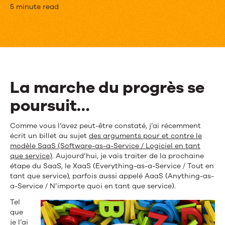
Qu’est-
5 minute read
ce
que
le
XaaS
La marche du progrès se
(Everything-
poursuit…
as-
Comme vous l’avez peut-être constaté, j’ai récemment
a-
écrit un billet au sujet
des arguments pour et contre le
modèle SaaS (Software-as-a-Service / Logiciel en tant
Service)?
que service)
. Aujourd’hui, je vais traiter de la prochaine
étape du SaaS, le XaaS (Everything-as-a-Service / Tout en
tant que service), parfois aussi appelé AaaS (Anything-as-
a-Service / N’importe quoi en tant que service).
Tel
que
je l’ai