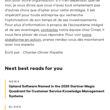
bon pour votre organisation. S’il n’en dépendait que de
moi, je vous dirais que vous n’avez tout simplement pas
d’autres choix que d’opter pour cette stratégie. Il est
impératif pour toute entreprise qui recherche
l’optimisation de son temps et de ses investissements.
Pour plus d’information à propos de l’écosystème intégré
et de ses avantages,
contactez
notre équipe chez Cimpl, il
nous fera plaisir de vous répondre. Pour voir
notre
plateforme en action
, prenez rendez-vous dès maintenant
avec nos experts.
Écrit par :
Charles-Olivier Payette
Next best reads for you
Next
NEWS
best
Upland Software Named in the 2026 Gartner Magic
Quadrant for Customer Service Knowledge Management
reads
Systems
for
you
BLOGS