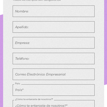
Conéctate
con
Nombre:
nosotros
Apellido:
Empresa:
Teléfono:
Correo Electrónico Empresarial:
País:
¿Cómo te enteraste de nosotros?*