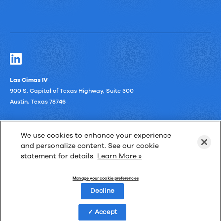
Las Cimas IV
900 S. Capital of Texas Highway, Suite 300
Austin, Texas 78746
We use cookies to enhance your experience
and personalize content. See our cookie
statement for details.
Learn More »
Privacy Policy
Third-Party Subprocessors
Anti-Slavery Policy
Manage your cookie preferences
Decline
Statut des produits Objectif Lune
Accept
© Upland Software, Inc. All Rights Reserved.