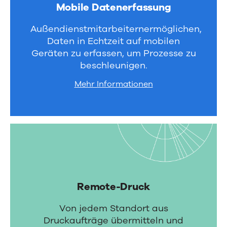
Mobile Datenerfassung
Außendienstmitarbeiternermöglichen,
Daten in Echtzeit auf mobilen
Geräten zu erfassen, um Prozesse zu
beschleunigen.
Mehr Informationen
Remote-Druck
Von jedem Standort aus
Druckaufträge übermitteln und