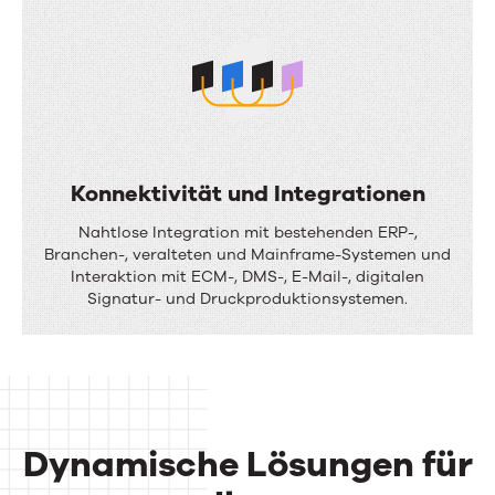
o
i
r
-
k
C
f
h
l
a
o
n
Konnektivität und Integrationen
w
n
K
Nahtlose Integration mit bestehenden ERP-,
s
e
o
Branchen-, veralteten und Mainframe-Systemen und
Interaktion mit ECM-, DMS-, E-Mail-, digitalen
l
n
Signatur- und Druckproduktionsystemen.
-
n
A
e
u
k
s
t
g
Dynamische Lösungen für
i
a
v