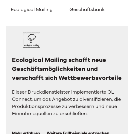
the
Kunden
left
Ecological Mailing
Geschäftsbank
Casa
and
sind
right
arrow
begeistert.
keys
Das
to
move
ist
between
tabs.
der
Ecological Mailing schafft neue
Ecological
Swipe
or
Geschäftsmöglichkeiten und
Mailing
Grund.
drag
verschafft sich Wettbewerbsvorteile
schafft
to
scroll
neue
through
Dieser Druckdienstleister implementierte OL
Geschäftsmöglichkeiten
more
Connect, um das Angebot zu diversifizieren, die
tabs.
und
Produktionsprozesse zu verbessern und neue
Press
verschafft
Einnahmequellen zu erschließen.
Enter
or
sich
Space
Wettbewerbsvorteile
to
Mehr erfahren
Weitere Fallbeispiele entdecken