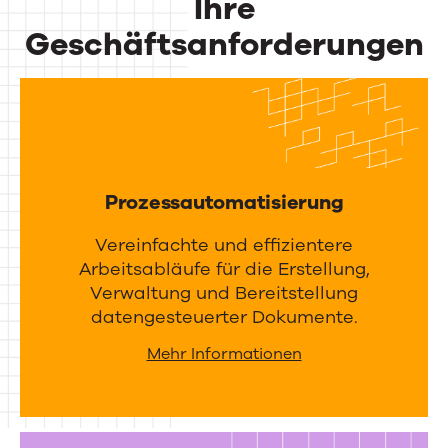
Ihre
b
i
Geschäftsanforderungen
e
t
Dynamische
-
ä
Lösungen
m
t
a
für
u
n
n
Ihre
a
Prozessautomatisierung
d
Geschäftsanforderungen
g
I
Vereinfachte und effizientere
e
n
Arbeitsabläufe für die Erstellung,
m
Verwaltung und Bereitstellung
t
datengesteuerter Dokumente.
e
e
n
g
Mehr Informationen
t
r
a
t