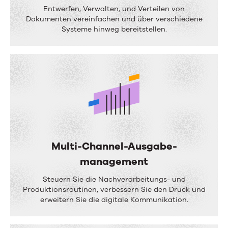
A
Entwerfen, Verwalten, und Verteilen von
e
u
Dokumenten vereinfachen und über verschiedene
s
Systeme hinweg bereitstellen.
t
t
o
a
m
l
a
t
t
u
i
n
s
g
i
Multi-Channel-Ausgabe-
e
management
r
M
Steuern Sie die Nachverarbeitungs- und
t
u
Produktionsroutinen, verbessern Sie den Druck und
erweitern Sie die digitale Kommunikation.
e
l
W
t