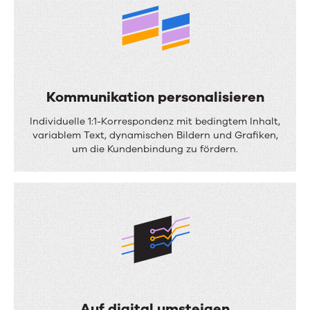
s
e
o
p
Kommunikation personalisieren
t
K
i
Individuelle 1:1-Korrespondenz mit bedingtem Inhalt,
o
variablem Text, dynamischen Bildern und Grafiken,
m
um die Kundenbindung zu fördern.
m
i
m
e
u
r
n
e
i
n
k
a
t
Auf digital umsteigen