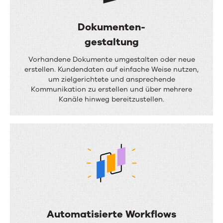
Dokumenten-
gestaltung
D
Vorhandene Dokumente umgestalten oder neue
o
erstellen. Kundendaten auf einfache Weise nutzen,
um zielgerichtete und ansprechende
k
Kommunikation zu erstellen und über mehrere
u
Kanäle hinweg bereitzustellen.
m
e
n
t
e
n
-
Automatisierte Workflows
g