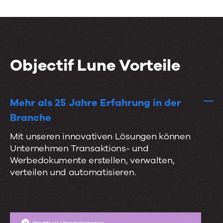
r
l
i
e
o
g
n
s
e
e
n
Objectif Lune Vorteile
I
n
t
Mehr als 25 Jahre Erfahrung in der
e
Branche
g
Mit unseren innovativen Lösungen können
r
Unternehmen Transaktions- und
Werbedokumente erstellen, verwalten,
a
verteilen und automatisieren.
t
i
o
n