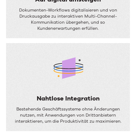
i
A
Dokumenten-Workflows digitalisieren und von
o
u
Druckausgabe zu interaktiven Multi-Channel-
Kommunikation übergehen, und so
n
f
Kundenerwartungen erfüllen.
p
d
e
i
r
g
s
i
o
t
n
a
a
l
l
Nahtlose Integration
u
i
N
m
Bestehende Geschäftssysteme ohne Änderungen
s
a
nutzen, mit Anwendungen von Drittanbietern
s
interaktieren, um die Produktivität zu maximieren.
i
h
t
e
t
e