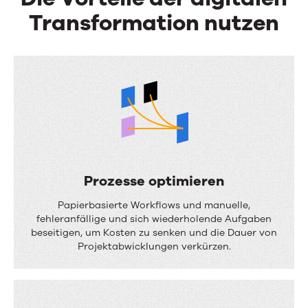
Transformation nutzen
Prozesse optimieren
P
Papierbasierte Workflows und manuelle,
r
fehleranfällige und sich wiederholende Aufgaben
beseitigen, um Kosten zu senken und die Dauer von
o
Projektabwicklungen verkürzen.
z
e
s