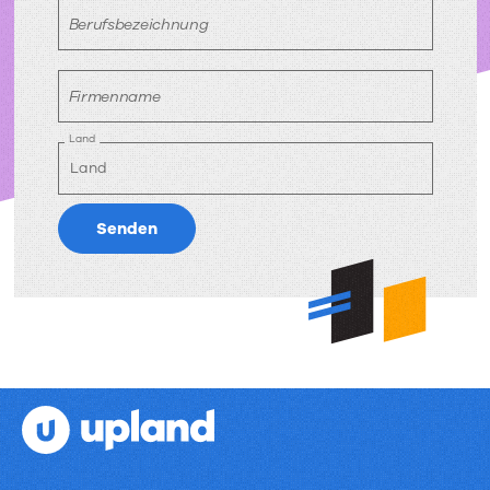
Berufsbezeichnung
Firmenname
Land
Senden