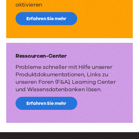
eine
aktivieren
Partnerschaft
Erfahren Sie mehr
verbessern.
Ressourcen-Center
Probleme schneller mit Hilfe unserer
Produktdokumentationen, Links zu
unseren Foren (F&A), Learning Center
und Wissensdatenbanken lösen.
Erfahren Sie mehr