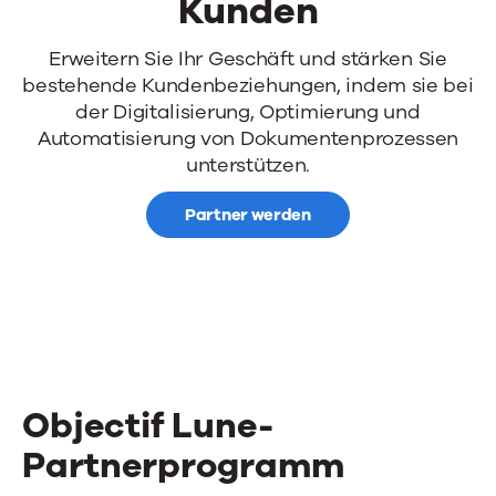
Kunden
Werden
Erweitern Sie Ihr Geschäft und stärken Sie
bestehende Kundenbeziehungen, indem sie bei
Sie
der Digitalisierung, Optimierung und
zum
Automatisierung von Dokumentenprozessen
unterstützen.
vertrauenswürdigen
Partner werden
Berater
und
begleiten
Sie
die
Objectif Lune-
digitale
Partnerprogramm
Transformation